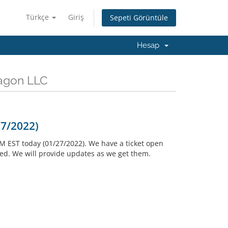
Türkçe
Giriş
Sepeti Görüntüle
Hesap
ragon LLC
27/2022)
PM EST today (01/27/2022). We have a ticket open
ded. We will provide updates as we get them.