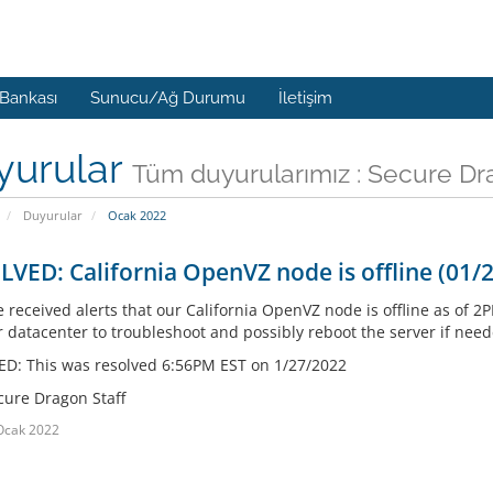
 Bankası
Sunucu/Ağ Durumu
İletişim
yurular
Tüm duyurularımız : Secure D
Duyurular
Ocak 2022
VED: California OpenVZ node is offline (01/
 received alerts that our California OpenVZ node is offline as of 2
r datacenter to troubleshoot and possibly reboot the server if nee
D: This was resolved 6:56PM EST on 1/27/2022
cure Dragon Staff
Ocak 2022