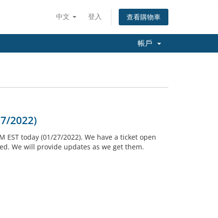
中文
登入
查看購物車
帳戶
27/2022)
PM EST today (01/27/2022). We have a ticket open
ded. We will provide updates as we get them.