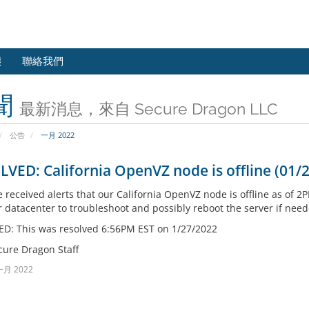
態
聯絡我們
聞
最新消息，來自 Secure Dragon LLC
公告
一月 2022
VED: California OpenVZ node is offline (01/
 received alerts that our California OpenVZ node is offline as of 2
r datacenter to troubleshoot and possibly reboot the server if nee
D: This was resolved 6:56PM EST on 1/27/2022
cure Dragon Staff
一月 2022