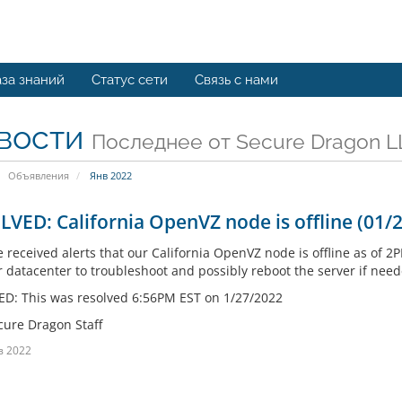
за знаний
Статус сети
Связь с нами
вости
Последнее от Secure Dragon L
Объявления
Янв 2022
VED: California OpenVZ node is offline (01/
 received alerts that our California OpenVZ node is offline as of 2
r datacenter to troubleshoot and possibly reboot the server if nee
D: This was resolved 6:56PM EST on 1/27/2022
cure Dragon Staff
в 2022