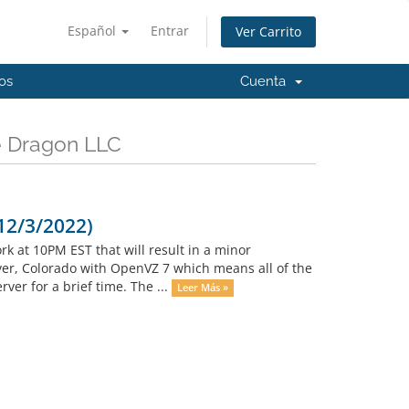
Español
Entrar
Ver Carrito
os
Cuenta
e Dragon LLC
12/3/2022)
rk at 10PM EST that will result in a minor
ver, Colorado with OpenVZ 7 which means all of the
ver for a brief time. The ...
Leer Más »