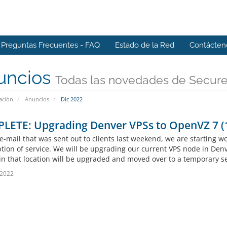
Preguntas Frecuentes - FAQ
Estado de la Red
Contácten
uncios
Todas las novedades de Secur
ación
Anuncios
Dic 2022
LETE: Upgrading Denver VPSs to OpenVZ 7 (
e-mail that was sent out to clients last weekend, we are starting wo
ption of service. We will be upgrading our current VPS node in Den
in that location will be upgraded and moved over to a temporary ser
 2022