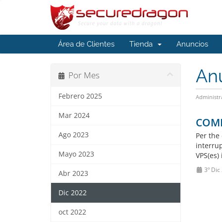
Área de Clientes
Tienda
Anuncios
An
Por Mes
Febrero 2025
Administr
Mar 2024
COMP
Ago 2023
Per the 
interru
Mayo 2023
VPS(es) 
3º Dic
Abr 2023
Dic 2022
oct 2022