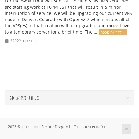
Per the e-mail that was sent out to clients last weekend, we
are starting work at 10PM EST that will result in a minor
interruption of service. We will be upgrading our current VPS
node in Denver, Colorado with OpenVZ 7 which means all of
the VPS(es) in that location will be upgraded and moved over
to a temporary server for a brief time. The ...
לקריאה נוספת »
3רד דצמבר 2022
פניות ומידע
זכויות יוצרים © 2026 Secure Dragon LLC כל הזכויות שמורות.