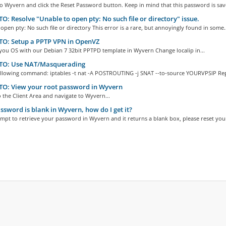
to Wyvern and click the Reset Password button. Keep in mind that this password is save
: Resolve "Unable to open pty: No such file or directory" issue.
open pty: No such file or directory This error is a rare, but annoyingly found in some..
O: Setup a PPTP VPN in OpenVZ
 you OS with our Debian 7 32bit PPTPD template in Wyvern Change localip in...
O: Use NAT/Masquerading
ollowing command: iptables -t nat -A POSTROUTING -j SNAT --to-source YOURVPSIP Repl
O: View your root password in Wyvern
o the Client Area and navigate to Wyvern...
sword is blank in Wyvern, how do I get it?
empt to retrieve your password in Wyvern and it returns a blank box, please reset your