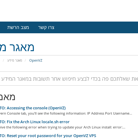
צרו קשר
מצב הרשת
מאגר מי
פ
מאגר מידע
OpenVZ
מאמ
: Accessing the console (OpenVZ)
ern Console tab, you'll see the following information: IP Address Port Username...
: Fix the Arch Linux locale.sh error
eive the following error when trying to update your Arch Linux install: error:...
O: Reset your root password for your OpenVZ VPS