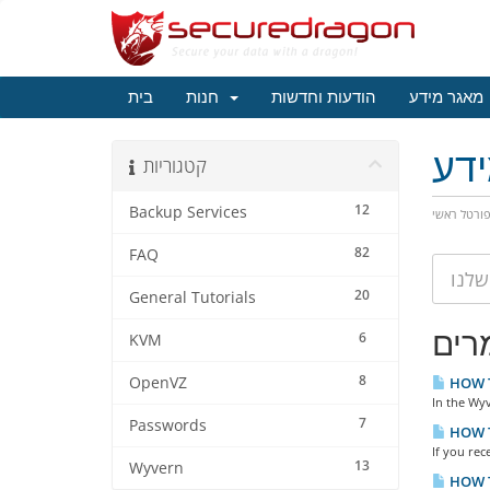
מאגר מידע
הודעות וחדשות
חנות
בית
דע
קטגוריות
12
Backup Services
ורטל ראשי
82
FAQ
20
General Tutorials
רים
6
KVM
8
OpenVZ
HOW TO
In the Wyv
7
Passwords
HOW TO
If you rec
13
Wyvern
HOW T