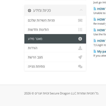
Just go in
HOW TO
פניות ומידע
Unable to 
HOW T
פניות השירות שלכם
Re-install
הודעות וחדשות
HOW T
Use the f
מאגר מידע
HOW T
1) Login t
הורדות
My pas
If you att
מצב הרשת
פתיחת פנייה
זכויות יוצרים © 2026 Secure Dragon LLC כל הזכויות שמורות.