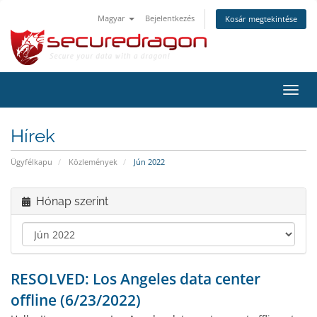
Magyar
Bejelentkezés
Kosár megtekintése
Váltá
a
navig
Hírek
Ügyfélkapu
Közlemények
Jún 2022
Hónap szerint
RESOLVED: Los Angeles data center
offline (6/23/2022)