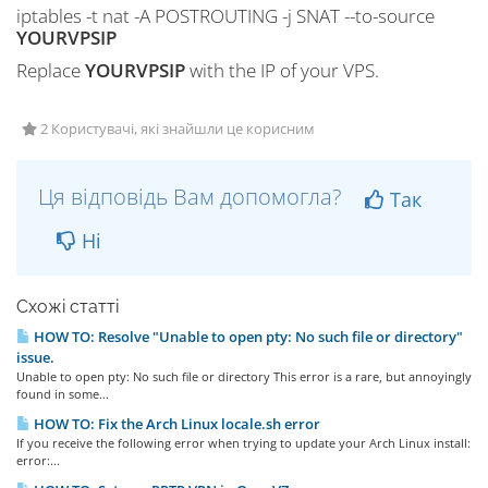
iptables -t nat -A POSTROUTING -j SNAT --to-source
YOURVPSIP
Replace
YOURVPSIP
with the IP of your VPS.
2 Користувачі, які знайшли це корисним
Ця відповідь Вам допомогла?
Так
Ні
Схожі статті
HOW TO: Resolve "Unable to open pty: No such file or directory"
issue.
Unable to open pty: No such file or directory This error is a rare, but annoyingly
found in some...
HOW TO: Fix the Arch Linux locale.sh error
If you receive the following error when trying to update your Arch Linux install:
error:...