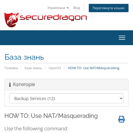
Українська
Вхід
Переглянути кошик
Пере
наві
База знань
Головна
База знань
OpenVZ
HOW TO: Use NAT/Masquerading
Категорія
HOW TO: Use NAT/Masquerading
Use the following command: