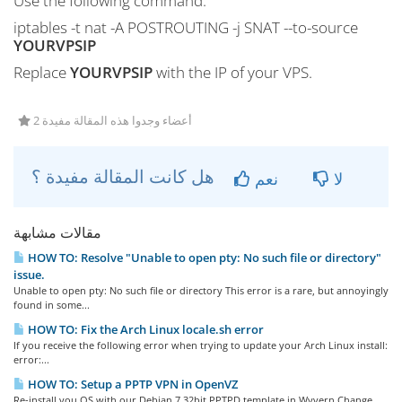
Use the following command:
iptables -t nat -A POSTROUTING -j SNAT --to-source
YOURVPSIP
Replace
YOURVPSIP
with the IP of your VPS.
2 أعضاء وجدوا هذه المقالة مفيدة
هل كانت المقالة مفيدة ؟
لا
نعم
مقالات مشابهة
HOW TO: Resolve "Unable to open pty: No such file or directory"
issue.
Unable to open pty: No such file or directory This error is a rare, but annoyingly
found in some...
HOW TO: Fix the Arch Linux locale.sh error
If you receive the following error when trying to update your Arch Linux install:
error:...
HOW TO: Setup a PPTP VPN in OpenVZ
Re-install you OS with our Debian 7 32bit PPTPD template in Wyvern Change