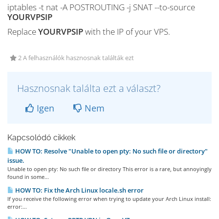
iptables -t nat -A POSTROUTING -j SNAT --to-source
YOURVPSIP
Replace
YOURVPSIP
with the IP of your VPS.
2 A felhasználók hasznosnak találták ezt
Hasznosnak találta ezt a választ?
Igen
Nem
Kapcsolódó cikkek
HOW TO: Resolve "Unable to open pty: No such file or directory"
issue.
Unable to open pty: No such file or directory This error is a rare, but annoyingly
found in some...
HOW TO: Fix the Arch Linux locale.sh error
If you receive the following error when trying to update your Arch Linux install:
error:...