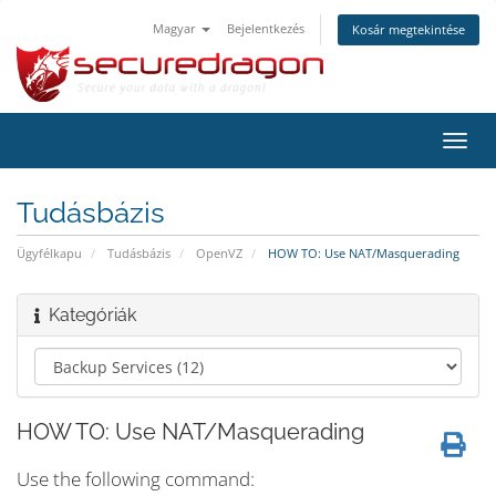
Magyar
Bejelentkezés
Kosár megtekintése
Váltá
a
navig
Tudásbázis
Ügyfélkapu
Tudásbázis
OpenVZ
HOW TO: Use NAT/Masquerading
Kategóriák
HOW TO: Use NAT/Masquerading
Use the following command: