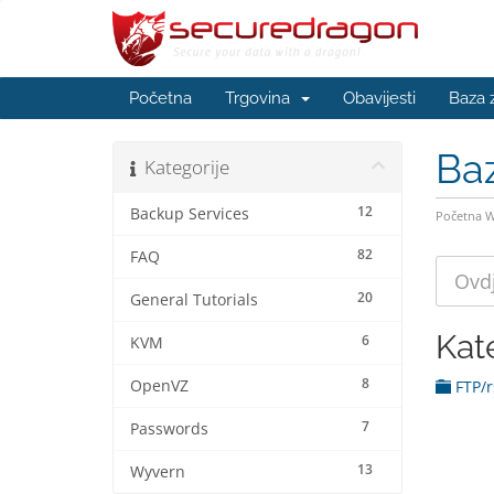
Početna
Trgovina
Obavijesti
Baza 
Ba
Kategorije
12
Backup Services
Početna 
82
FAQ
20
General Tutorials
Kat
6
KVM
8
OpenVZ
FTP/r
7
Passwords
13
Wyvern