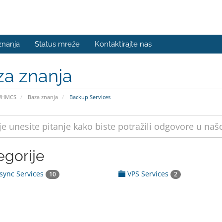
znanja
Status mreže
Kontaktirajte nas
za znanja
WHMCS
Baza znanja
Backup Services
egorije
sync Services
VPS Services
10
2