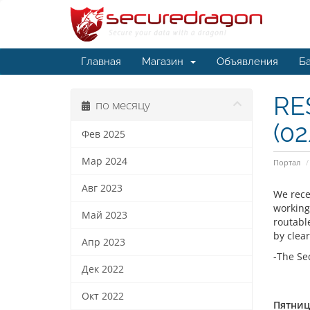
Главная
Магазин
Объявления
Ба
RES
по месяцу
(0
Фев 2025
Мар 2024
Портал
Авг 2023
We recei
working
Май 2023
routabl
by clea
Апр 2023
-The Se
Дек 2022
Окт 2022
Пятница