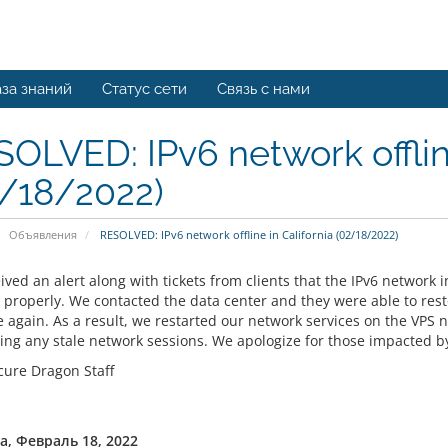
за знаний
Статус сети
Связь с нами
OLVED: IPv6 network offline
2/18/2022)
Объявления
RESOLVED: IPv6 network offline in California (02/18/2022)
ved an alert along with tickets from clients that the IPv6 network 
 properly. We contacted the data center and they were able to res
e again. As a result, we restarted our network services on the VPS 
ring any stale network sessions. We apologize for those impacted by
cure Dragon Staff
, Февраль 18, 2022