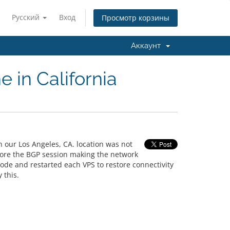
Русский
Вход
Просмотр корзины
Аккаунт
 in California
in our Los Angeles, CA. location was not
tore the BGP session making the network
node and restarted each VPS to restore connectivity
 this.