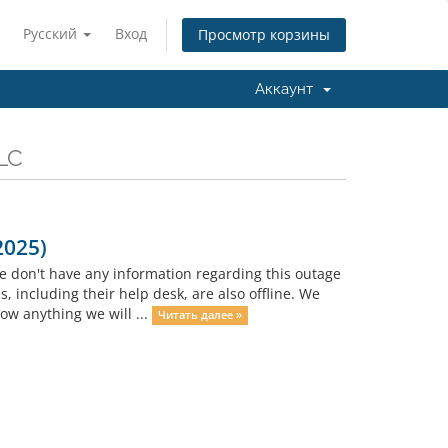
Русский
Вход
Просмотр корзины
Аккаунт
LC
2025)
 We don't have any information regarding this outage
, including their help desk, are also offline. We
w anything we will ...
Читать далее »