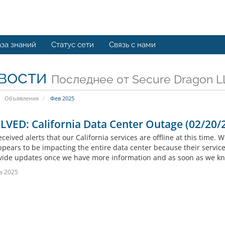
за знаний
Статус сети
Связь с нами
вости
Последнее от Secure Dragon L
Объявления
Фев 2025
VED: California Data Center Outage (02/20/
ceived alerts that our California services are offline at this time.
ppears to be impacting the entire data center because their services
ovide updates once we have more information and as soon as we kno
в 2025