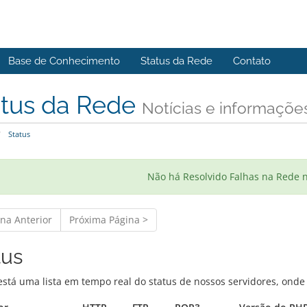
Base de Conhecimento
Status da Rede
Contato
atus da Rede
Notícias e informaçõe
Status
Não há Resolvido Falhas na Rede
ina Anterior
Próxima Página >
tus
está uma lista em tempo real do status de nossos servidores, onde