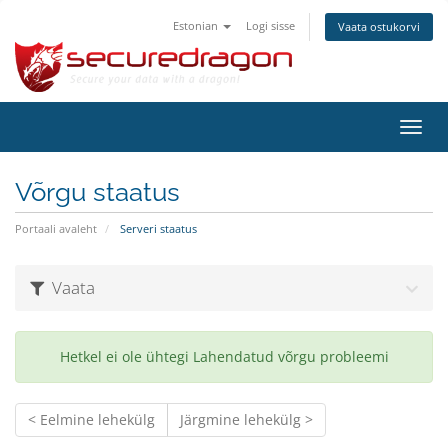
Estonian
Logi sisse
Vaata ostukorvi
Lülit
navig
Võrgu staatus
Portaali avaleht
Serveri staatus
Vaata
Hetkel ei ole ühtegi Lahendatud võrgu probleemi
< Eelmine lehekülg
Järgmine lehekülg >