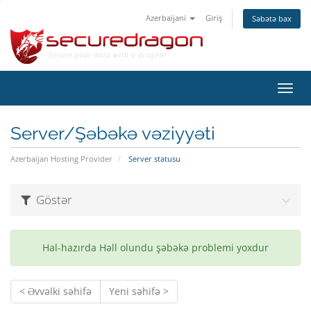
Azerbaijani
Giriş
Səbətə bax
Naviq
keçid
Server/Şəbəkə vəziyyəti
Azerbaijan Hosting Provider
Server statusu
Göstər
Hal-hazırda Həll olundu şəbəkə problemi yoxdur
< Əvvəlki səhifə
Yeni səhifə >