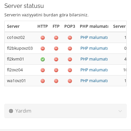
Server statusu
Serverin vəziyyətini burdan görə bilərsiniz.
Server
HTTP
FTP
POP3
PHP məlumatı
Server y
co1ovz02
PHP məlumatı
1.9
fl2bkupovz03
PHP məlumatı
0.7
fl2kvm01
PHP məlumatı
4.4
fl2ovz04
PHP məlumatı
10.
wa1ovz01
PHP məlumatı
1.0
Yardım