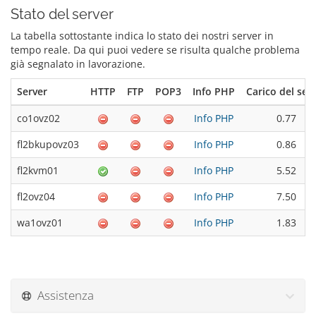
Stato del server
La tabella sottostante indica lo stato dei nostri server in
tempo reale. Da qui puoi vedere se risulta qualche problema
già segnalato in lavorazione.
Server
HTTP
FTP
POP3
Info PHP
Carico del ser
co1ovz02
Info PHP
0.77
fl2bkupovz03
Info PHP
0.86
fl2kvm01
Info PHP
5.52
fl2ovz04
Info PHP
7.50
wa1ovz01
Info PHP
1.83
Assistenza