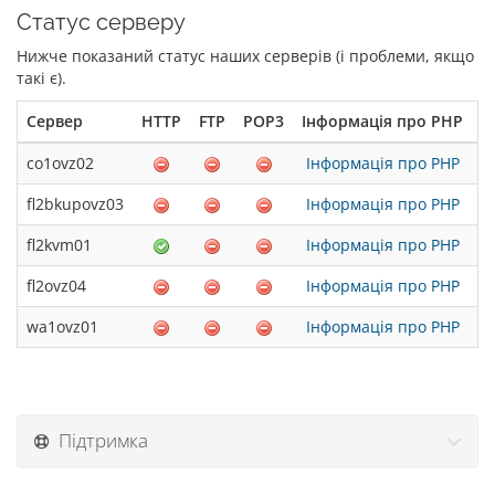
Статус серверу
Нижче показаний статус наших серверів (і проблеми, якщо
такі є).
Сервер
HTTP
FTP
POP3
Інформація про PHP
З
co1ovz02
Інформація про PHP
fl2bkupovz03
Інформація про PHP
fl2kvm01
Інформація про PHP
fl2ovz04
Інформація про PHP
wa1ovz01
Інформація про PHP
Підтримка