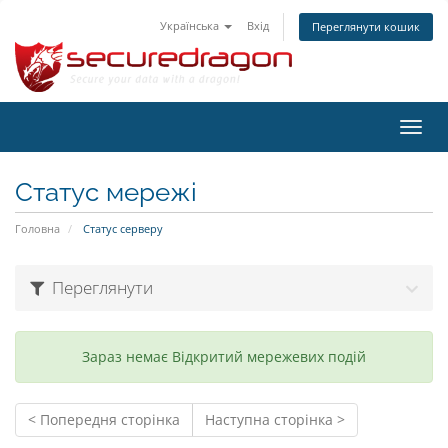
Українська
Вхід
Переглянути кошик
Пере
наві
Статус мережі
Головна
Статус серверу
Переглянути
Зараз немає Відкритий мережевих подій
< Попередня сторінка
Наступна сторінка >