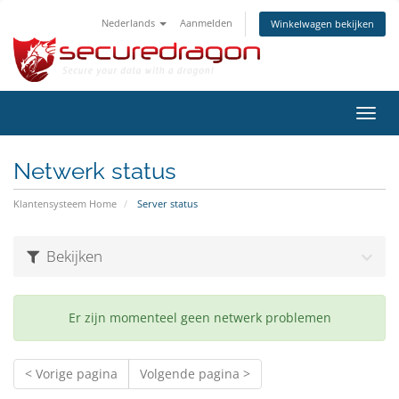
Nederlands
Aanmelden
Winkelwagen bekijken
Navig
in-/u
Netwerk status
Klantensysteem Home
Server status
Bekijken
Er zijn momenteel geen netwerk problemen
< Vorige pagina
Volgende pagina >