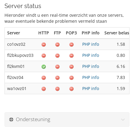
Server status
Hieronder vindt u een real-time overzicht van onze servers,
waar eventuele bekende problemen vermeld staan
Server
HTTP
FTP
POP3
PHP info
Server belasti
co1ovz02
PHP info
1.58
fl2bkupovz03
PHP info
0.80
fl2kvm01
PHP info
6.16
fl2ovz04
PHP info
7.83
wa1ovz01
PHP info
1.59
Ondersteuning