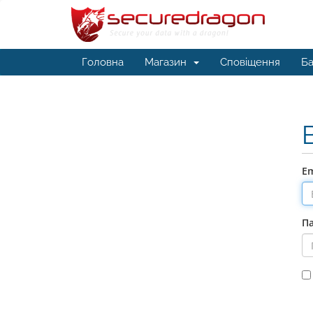
Головна
Магазин
Сповіщення
Ба
Em
П