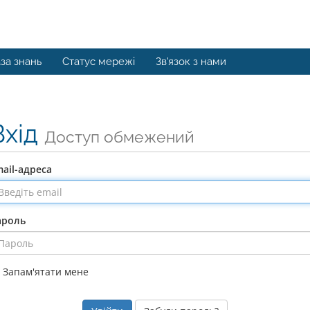
за знань
Статус мережі
Зв'язок з нами
Вхід
Доступ обмежений
ail-адреса
ароль
Запам'ятати мене