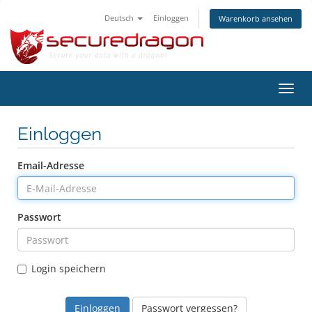
Deutsch
Einloggen
Warenkorb ansehen
Navig
ein-/
Einloggen
Email-Adresse
Passwort
Login speichern
Passwort vergessen?