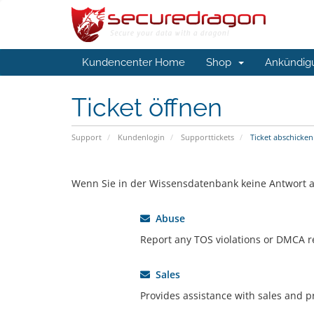
Kundencenter Home
Shop
Ankündig
Ticket öffnen
Support
Kundenlogin
Supporttickets
Ticket abschicken
Wenn Sie in der Wissensdatenbank keine Antwort au
Abuse
Report any TOS violations or DMCA r
Sales
Provides assistance with sales and p