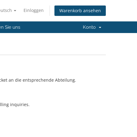
eutsch
Einloggen
Warenkorb ansehen
en Sie uns
Konto
cket an die entsprechende Abteilung.
ling inquiries.
.