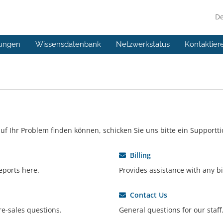
D
ungen
Wissensdatenbank
Netzwerkstatus
Kontaktier
f Ihr Problem finden können, schicken Sie uns bitte ein Supportti
Billing
eports here.
Provides assistance with any bil
Contact Us
re-sales questions.
General questions for our staff