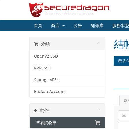
首頁
商店
公告
知識庫
服務狀
結
分類
OpenVZ SSD
產品/
KVM SSD
Storage VPSs
Backup Account
應
動作
查看購物車