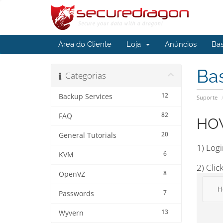
Área do Cliente
Loja
Anúncios
Ba
Ba
Categorias
12
Backup Services
Suporte
82
FAQ
HOW
20
General Tutorials
1) Logi
6
KVM
2) Clic
8
OpenVZ
7
Passwords
13
Wyvern