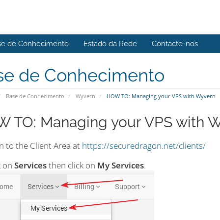
se de Conhecimento
Estado da Rede
Contacte-nos
se de Conhecimento
Base de Conhecimento
Wyvern
HOW TO: Managing your VPS with Wyvern
 TO: Managing your VPS with 
n to the Client Area at
https://securedragon.net/clients/
k on
Services
then click on
My Services
.