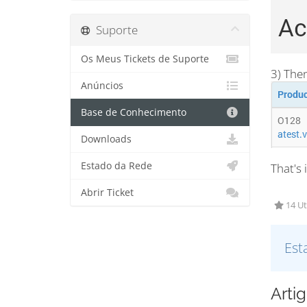
Suporte
Os Meus Tickets de Suporte
3) The
Anúncios
Base de Conhecimento
Downloads
Estado da Rede
That's
Abrir Ticket
14 Ut
Est
Arti