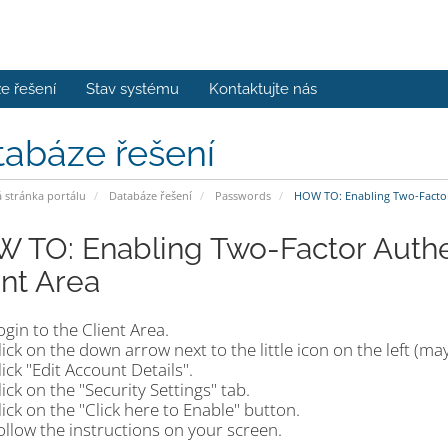
e řešení
Stav systému
Kontaktujte nás
tabáze řešení
stránka portálu
Databáze řešení
Passwords
HOW TO: Enabling Two-Factor 
 TO: Enabling Two-Factor Authen
ent Area
ogin to the Client Area.
lick on the down arrow next to the little icon on the left (may
lick "Edit Account Details".
lick on the "Security Settings" tab.
lick on the "Click here to Enable" button.
ollow the instructions on your screen.