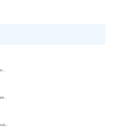
...
d...
od...