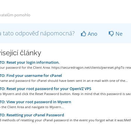
vatelům pomohlo
a tato odpověď nápomocná?
Ano
Ne
isející články
: Reset your login information.
our password for the Client Area: https://securedragon.net/clients/pwreset.phpTo reset
O: Find your username for cPanel
name and password for cPanel should have been sent in an e-mail with one of the...
O: Reset your root password for your OpenVZ VPS
to Wyvern and click the Reset Password button. Keep in mind that this password is save
O: View your root password in Wyvern
o the Client Area and navigate to Wyvern...
O: Resetting your cPanel Password
3 methods of resetting your cPanel password in the event you forgot what it was:Meth