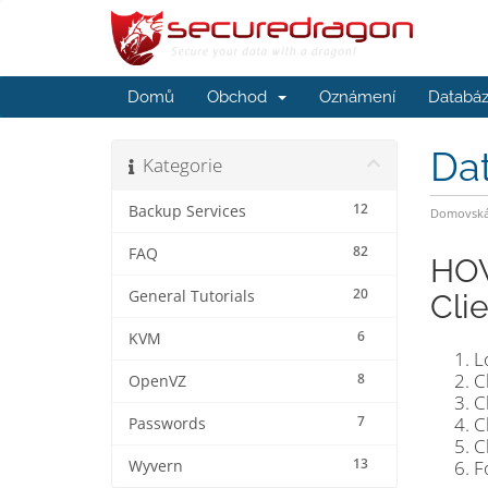
Domů
Obchod
Oznámení
Databáz
Da
Kategorie
12
Backup Services
Domovská 
82
FAQ
HOW
20
General Tutorials
Cli
6
KVM
L
C
8
OpenVZ
C
7
C
Passwords
C
13
F
Wyvern