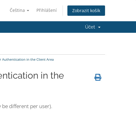
Čeština
Přihlášení
Zobrazit košík
Účet
Authentication in the Client Area
tication in the
 be different per user).