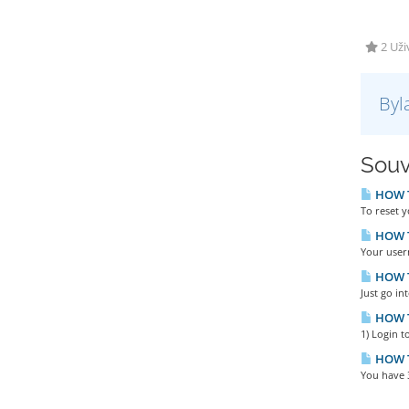
2 Uži
Byl
Souv
HOW TO
To reset y
HOW T
Your user
HOW T
Just go in
HOW T
1) Login t
HOW T
You have 